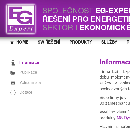
SPOLEČNOST
EG-EXPE
ŘEŠENÍ PRO ENERGET
SEKTOR I
EKONOMICKÉ
HOME
SW ŘEŠENÍ
PRODUKTY
SLUŽBY
R
Informac
Informace
Firma EG - Exper
Publikace
dobu implemento
Volná místa
služby v obla
poskytovaných ř
Dotace
Sídlo firmy je v
30 zaměstnanců 
Vyvíjíme vlastn
produkty
MS Dy
Hlavním směrem 