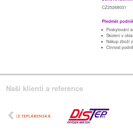
CZ25268031
Předmět podni
Poskytování s
Školení v obla
Nákup zboží z
Činnost podni
Naši klienti a reference