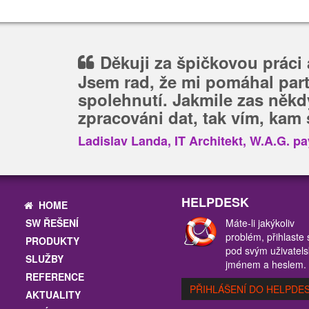
Děkuji za špičkovou práci a
Jsem rad, že mi pomáhal part
spolehnutí. Jakmile zas někd
zpracováni dat, tak vím, kam s
Ladislav Landa, IT Architekt, W.A.G. pa
HELPDESK
HOME
SW ŘEŠENÍ
Máte-li jakýkoliv
problém, přihlaste 
PRODUKTY
pod svým uživatel
SLUŽBY
jménem a heslem.
REFERENCE
PŘIHLÁŠENÍ DO HELPDE
AKTUALITY