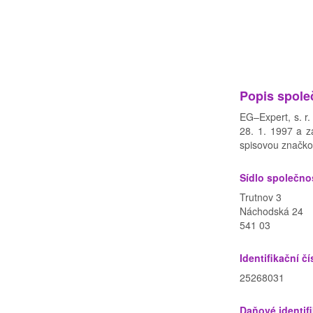
Popis spole
EG–Expert, s. r
28. 1. 1997 a z
spisovou značko
Sídlo společno
Trutnov 3
Náchodská 24
541 03
Identifikační čí
25268031
Daňové identifi