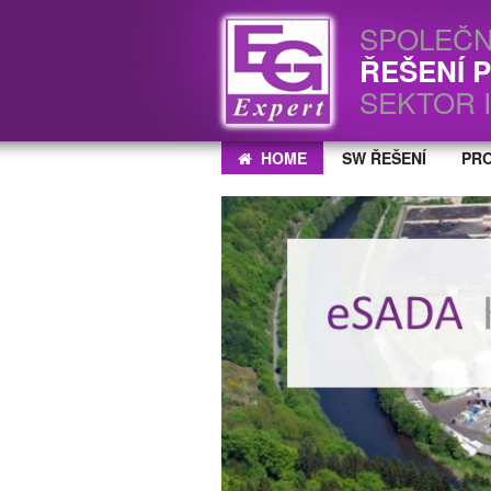
SPOLEČ
ŘEŠENÍ 
SEKTOR 
HOME
SW ŘEŠENÍ
PR