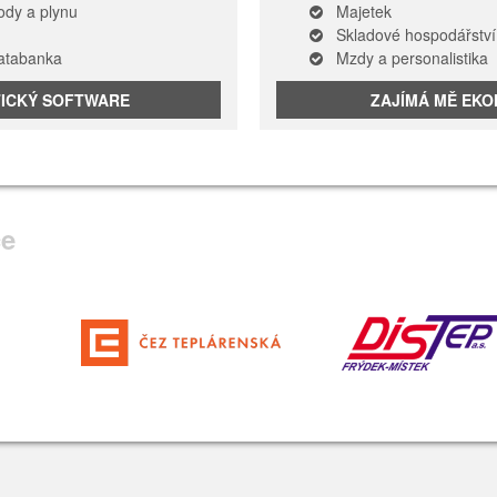
vody a plynu
Majetek
Skladové hospodářství
databanka
Mzdy a personalistika
TICKÝ SOFTWARE
ZAJÍMÁ MĚ EK
ce