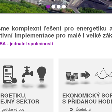
jsme komplexní řešení pro energetiku 
tivní implementace pro malé i velké zák
MBA - jednatel společnosti
RGETIKU,
EKONOMICKÝ SO
ŘEJNÝ SEKTOR
S PŘIDANOU HO
rgetické výroby
Účetnictví