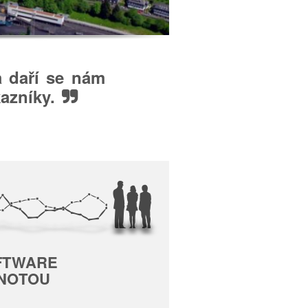
a daří se nám
azníky.
FTWARE
DNOTOU