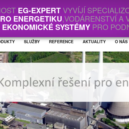
NOST
VYVÍJÍ SPECIALIZ
EG-EXPERT
,VODÁRENSTVÍ A 
PRO ENERGETIKU
I
PRO POD
EKONOMICKÉ SYSTÉMY
ODUKTY
SLUŽBY
REFERENCE
AKTUALITY
O NÁS