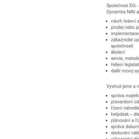
Společnost EG - 
Dynamics NAV a 
návrh řešení a
prodej nebo p
implementace
zákaznické úp
společnosti
školení
servis, metod
řešení legisla
další rozvoj 
Vyvinuli jsme a
správa majetku
preventivní úd
řízení nahodil
helpdesk – di
plánování a ří
správa dokum
sledování nák
výkaznictví dl