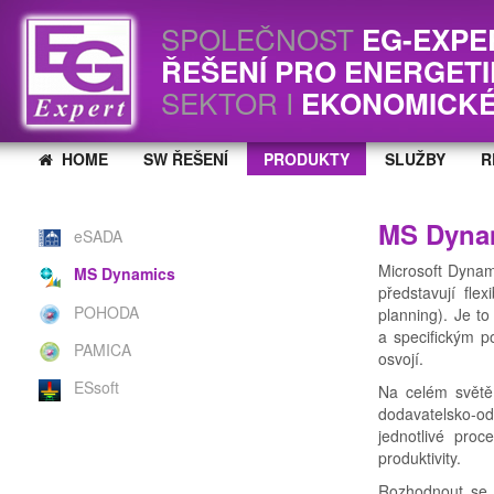
SPOLEČNOST
EG-EXPE
ŘEŠENÍ PRO ENERGET
SEKTOR I
EKONOMICKÉ
HOME
SW ŘEŠENÍ
PRODUKTY
SLUŽBY
R
MS Dyna
eSADA
Microsoft Dynam
MS Dynamics
představují flex
POHODA
planning). Je t
a specifickým p
PAMICA
osvojí.
ESsoft
Na celém světě 
dodavatelsko-o
jednotlivé pro
produktivity.
Rozhodnout se 