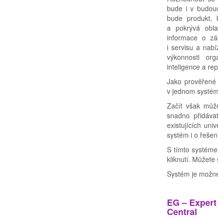
bude i v budou
bude produkt, k
a pokrývá obla
informace o zá
i servisu a nab
výkonnosti org
inteligence a rep
Jako prověřené 
v jednom systé
Začít však může
snadno přidáva
existujících uni
systém i o řešen
S tímto systéme
kliknutí. Můžete
Systém je možné 
EG – Expert
Central