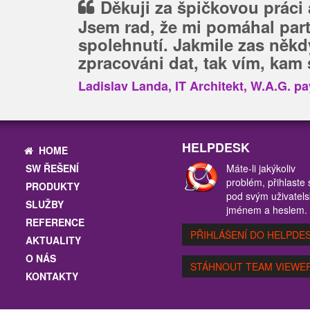
Děkuji za špičkovou práci a
Jsem rad, že mi pomáhal part
spolehnutí. Jakmile zas někd
zpracováni dat, tak vím, kam s
Ladislav Landa, IT Architekt, W.A.G. pa
HELPDESK
HOME
SW ŘEŠENÍ
Máte-li jakýkoliv
problém, přihlaste 
PRODUKTY
pod svým uživatel
SLUŽBY
jménem a heslem.
REFERENCE
PŘIHLÁŠENÍ DO HELPDE
AKTUALITY
O NÁS
STÁHNOUT TEAM VIEWE
KONTAKTY